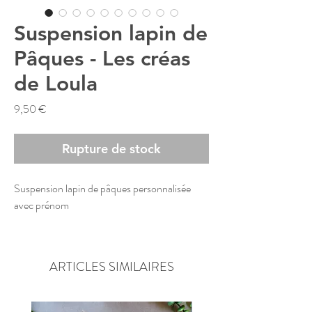
Suspension lapin de
Pâques - Les créas
de Loula
Prix
9,50 €
Rupture de stock
Suspension lapin de pâques personnalisée
avec prénom
Le lapin est en bois de contreplaqué et mesure
environ 12x7cm
ARTICLES SIMILAIRES
Les dessins sont gravés