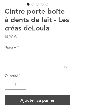
Cintre porte boîte
à dents de lait - Les
créas deLoula
Prix
14,90 €
Prénom
*
0/15
Quantité
*
Ajouter au panier